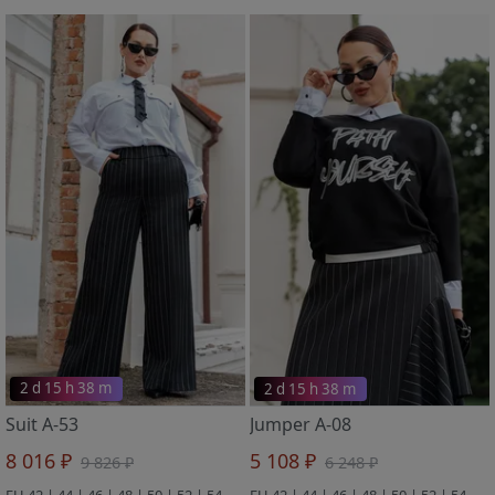
2 d 15 h 38 m
2 d 15 h 38 m
Suit A-53
Jumper A-08
8 016 ₽
5 108 ₽
9 826 ₽
6 248 ₽
EU 42 | 44 | 46 | 48 | 50 | 52 | 54
EU 42 | 44 | 46 | 48 | 50 | 52 | 54