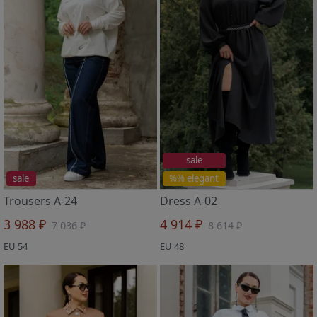
sale
sale
%% elegant
Trousers A-24
Dress A-02
3 988 ₽
4 914 ₽
7 036 ₽
8 614 ₽
EU 54
EU 48