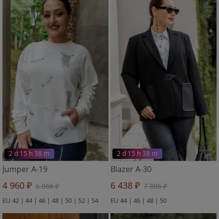
2 d 15 h 38 m
2 d 15 h 38 m
Jumper A-19
Blazer A-30
4 960 ₽
6 438 ₽
6 066 ₽
7 886 ₽
EU 42 | 44 | 46 | 48 | 50 | 52 | 54
EU 44 | 46 | 48 | 50