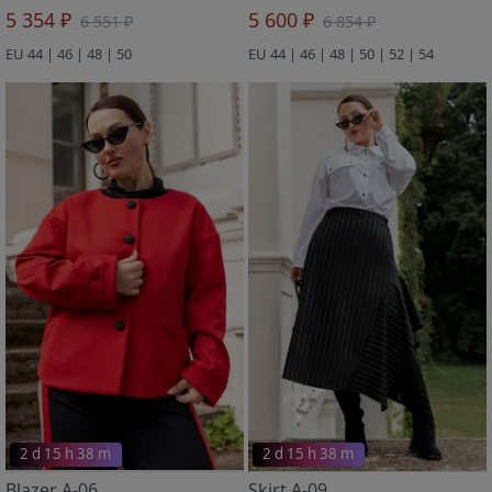
5 354 ₽
5 600 ₽
6 551 ₽
6 854 ₽
EU 44 | 46 | 48 | 50
EU 44 | 46 | 48 | 50 | 52 | 54
2 d 15 h 38 m
2 d 15 h 38 m
Blazer A-06
Skirt A-09