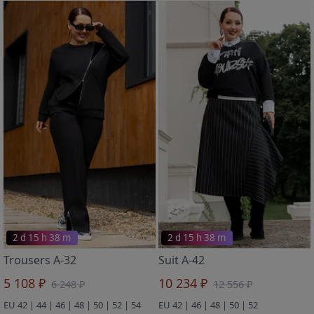
2 d 15 h 38 m
2 d 15 h 38 m
Trousers A-32
Suit A-42
5 108 ₽
10 234 ₽
6 248 ₽
12 556 ₽
EU 42 | 44 | 46 | 48 | 50 | 52 | 54
EU 42 | 46 | 48 | 50 | 52