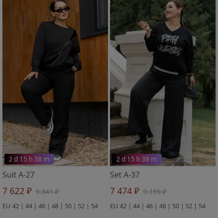
2 d 15 h 38 m
2 d 15 h 38 m
Suit A-27
Set A-37
7 622 ₽
7 474 ₽
9 341 ₽
9 159 ₽
EU 42 | 44 | 46 | 48 | 50 | 52 | 54
EU 42 | 44 | 46 | 48 | 50 | 52 | 54