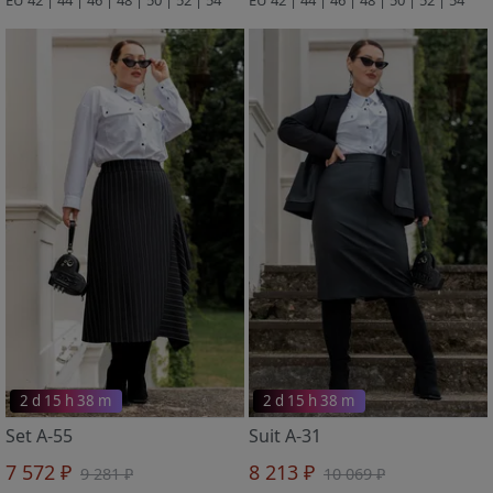
2 d 15 h 38 m
2 d 15 h 38 m
Set A-55
Suit A-31
7 572 ₽
8 213 ₽
9 281 ₽
10 069 ₽