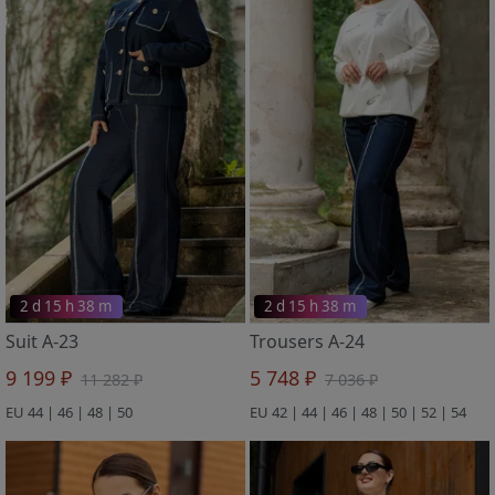
2 d 15 h 38 m
2 d 15 h 38 m
Suit A-23
Trousers A-24
9 199 ₽
5 748 ₽
11 282 ₽
7 036 ₽
EU 44 | 46 | 48 | 50
EU 42 | 44 | 46 | 48 | 50 | 52 | 54