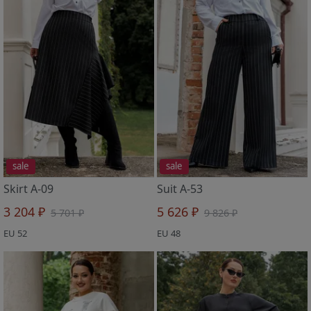
sale
sale
Skirt A-09
Suit A-53
3 204 ₽
5 626 ₽
5 701 ₽
9 826 ₽
EU 52
EU 48