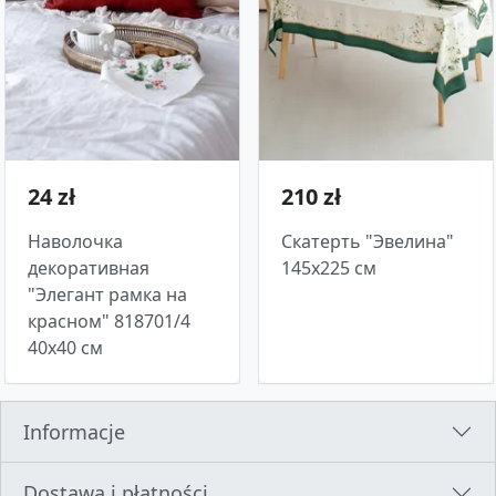
24 zł
210 zł
Наволочка
Скатерть "Эвелина"
декоративная
145х225 см
"Элегант рамка на
красном" 818701/4
40х40 см
Informacje
Dostawa i płatności