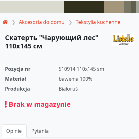
Akcesoria do domu
Tekstylia kuchenne
Скатерть "Чарующий лес"
110х145 см
Pozycja nr
510914 110x145 sm
Materiał
bawełna 100%
Produkcja
Białoruś
Brak w magazynie
Opinie
Pytania