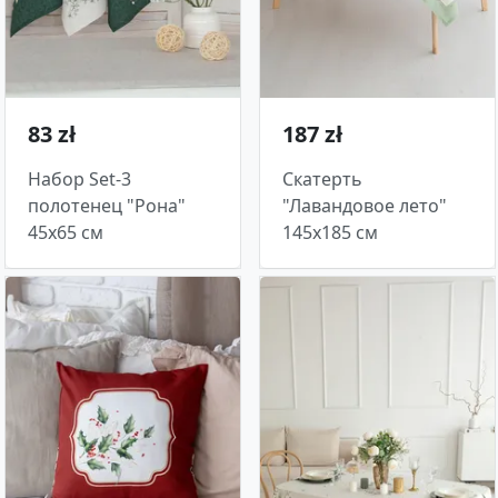
83 zł
187 zł
Набор Set-3
Скатерть
полотенец "Рона"
"Лавандовое лето"
45х65 см
145х185 см