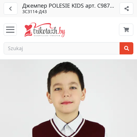
Джемпер POLESIE KIDS арт. С9879-23
3С3114-Д43