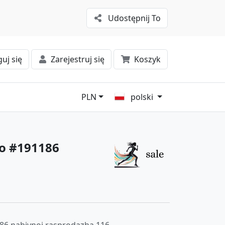
Udostępnij To
uj się
Zarejestruj się
Koszyk
PLN
polski
bo #191186