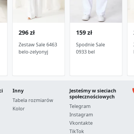
296 zł
159 zł
Zestaw Sale 6463
Spodnie Sale
belo-zelyonyj
0933 bel
c
ci
Inny
Jesteśmy w sieciach
społecznościowych
Tabela rozmiarów
Telegram
Kolor
Instagram
Vkontakte
TikTok