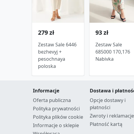
279 zł
93 zł
Zestaw Sale 6446
Zestaw Sale
bezhevyj +
685000 170,176
pesochnaya
Nabivka
poloska
Informacje
Dostawa i płatnoś
Oferta publiczna
Opcje dostawy i
płatności
Polityka prywatności
Zwroty i reklamacje
Polityka plików cookie
Płatność kartą
Informacje o sklepie
Współpraca