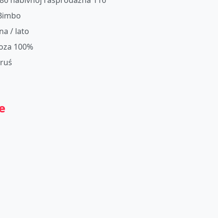
86 nabivnoj rasprodazha 116
 Bimbo
na / lato
oza 100%
oruś
e