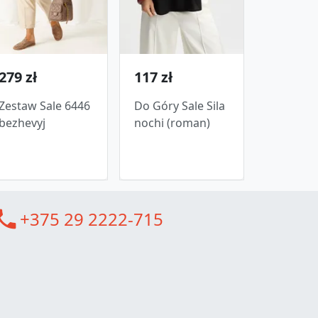
279 zł
117 zł
Zestaw Sale 6446
Do Góry Sale Sila
bezhevyj
nochi (roman)
all
+375 29 2222-715