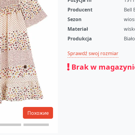
Pozycja nr
1911
Producent
Bell
Sezon
wios
Materiał
wisk
Produkcja
Biał
Sprawdź swoj rozmiar
Brak w magazyni
Похожие