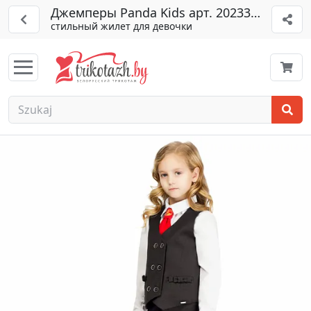
Джемперы Panda Kids арт. 202337 черн
стильный жилет для девочки