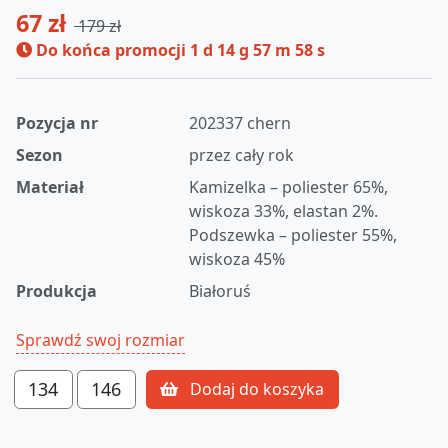
67 zł
179 zł
Do końca promocji
1 d 14 g 57 m 58 s
Pozycja nr
202337 chern
Sezon
przez cały rok
Materiał
Kamizelka – poliester 65%,
wiskoza 33%, elastan 2%.
Podszewka – poliester 55%,
wiskoza 45%
Produkcja
Białoruś
Sprawdź swoj rozmiar
134
146
Dodaj do koszyka