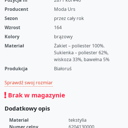
Pozycja nr
2871 kor#46
Producent
Moda Urs
Sezon
przez cały rok
Wzrost
164
Kolory
brązowy
Materiał
Żakiet – poliester 100%.
Sukienka – poliester 62%,
wiskoza 33%, bawełna 5%
Produkcja
Białoruś
Sprawdź swoj rozmiar
Brak w magazynie
Dodatkowy opis
Materiał
tekstylia
Numer celny
6204130000