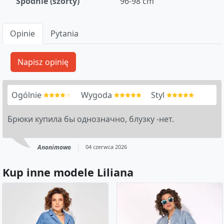
Spodnie (szorty)
96-98 cm
Opinie
Pytania
Ogólnie
Wygoda
Styl
Брюки купила бы однозначно, блузку -нет.
Anonimowo
04 czerwca 2026
Kup inne modele Liliana