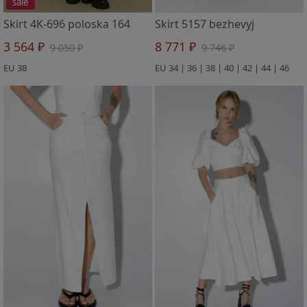
sale
Skirt 4K-696 poloska 164
Skirt 5157 bezhevyj
3 564 ₽
8 771 ₽
9 050 ₽
9 746 ₽
EU 38
EU 34 | 36 | 38 | 40 | 42 | 44 | 46