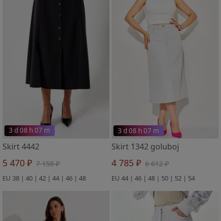
3 d 08 h 07 m
3 d 08 h 07 m
Skirt 4442
Skirt 1342 goluboj
5 470 ₽
4 785 ₽
7 158 ₽
6 612 ₽
EU 38 | 40 | 42 | 44 | 46 | 48
EU 44 | 46 | 48 | 50 | 52 | 54