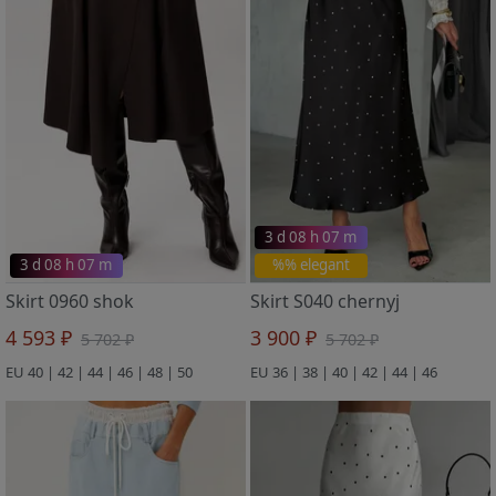
3 d 08 h 07 m
3 d 08 h 07 m
%% elegant
Skirt 0960 shok
Skirt S040 chernyj
4 593 ₽
3 900 ₽
5 702 ₽
5 702 ₽
EU 40 | 42 | 44 | 46 | 48 | 50
EU 36 | 38 | 40 | 42 | 44 | 46