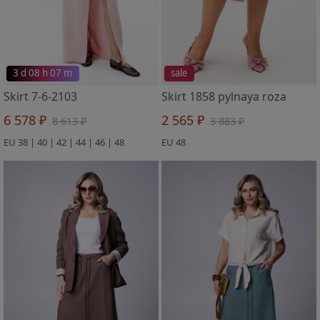
3 d 08 h 07 m
sale
Skirt 7-6-2103
Skirt 1858 pylnaya roza
6 578 ₽
2 565 ₽
8 613 ₽
3 883 ₽
EU 38 | 40 | 42 | 44 | 46 | 48
EU 48