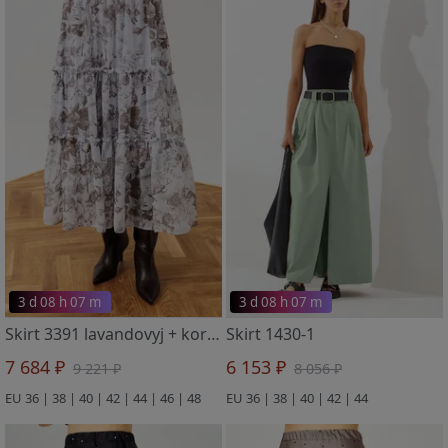
3 d 08 h 07 m
3 d 08 h 07 m
Skirt 3391 lavandovyj + korichnevyj print
Skirt 1430-1
7 684 ₽
6 153 ₽
9 221 ₽
8 056 ₽
EU 36 | 38 | 40 | 42 | 44 | 46 | 48
EU 36 | 38 | 40 | 42 | 44