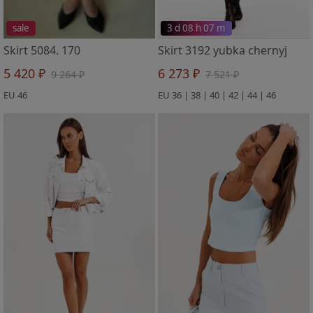
sale
3 d 08 h 07 m
Skirt 5084. 170
Skirt 3192 yubka chernyj
5 420 ₽
6 273 ₽
9 264 ₽
7 521 ₽
EU 46
EU 36 | 38 | 40 | 42 | 44 | 46