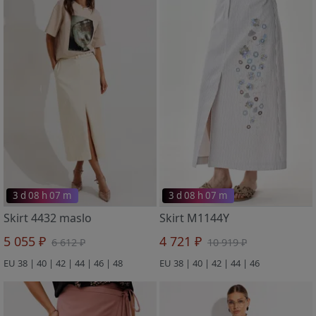
3 d 08 h 07 m
3 d 08 h 07 m
Skirt 4432 maslo
Skirt M1144Y
5 055 ₽
4 721 ₽
6 612 ₽
10 919 ₽
EU 38 | 40 | 42 | 44 | 46 | 48
EU 38 | 40 | 42 | 44 | 46