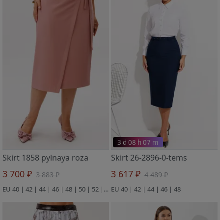
3 d 08 h 07 m
Skirt 1858 pylnaya roza
Skirt 26-2896-0-tems
3 700 ₽
3 617 ₽
3 883 ₽
4 489 ₽
EU 40 | 42 | 44 | 46 | 48 | 50 | 52 | 54 | 56
EU 40 | 42 | 44 | 46 | 48