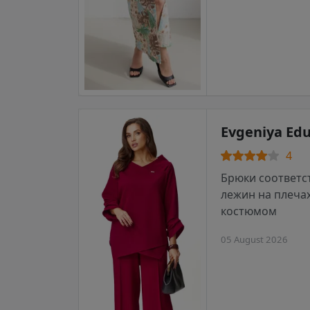
Evgeniya Ed
4
Брюки соответст
лежин на плечах
костюмом
05 August 2026