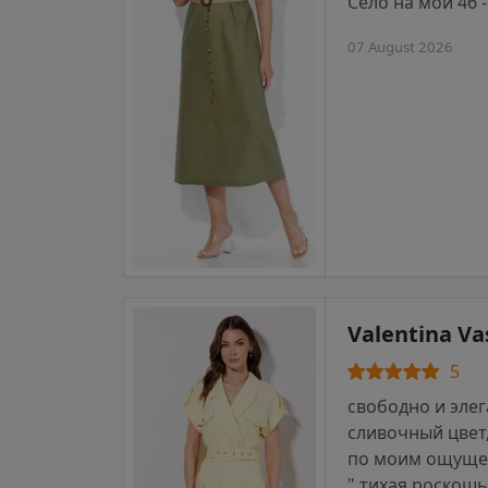
Село на мой 46 
07 August 2026
Valentina Va
5
свободно и элег
сливочный цвет,
по моим ощущен
" тихая роскошь