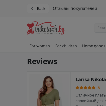
Отзывы покупателей
Back
For women
For children
Home goods
Reviews
Larisa Nikol
5
Отличное платье
спокойный для 