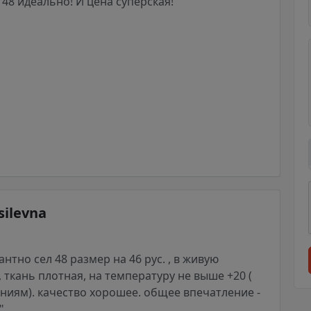
- 48 идеально! И цена суперская!
silevna
антно сел 48 размер на 46 рус. , в живую
 ткань плотная, на температуру не выше +20 (
иям). качество хорошее. общее впечатление -
".