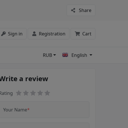
Share
Sign in
Registration
Cart
RUB
English
s
Write a review
Rating
Your Name
*