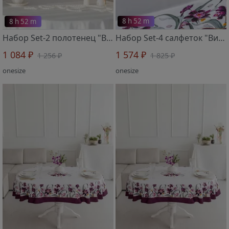
8 h 52 m
8 h 52 m
Набор Set-2 полотенец "Виола" 419403 2 шт 45х65 см
Набор Set-4 салфеток "Виола" 619401 37х37 см, 4 шт
1 084 ₽
1 574 ₽
1 256 ₽
1 825 ₽
onesize
onesize