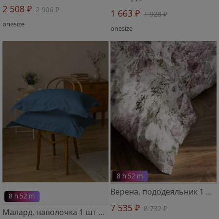
2 508 ₽
2 906 ₽
1 663 ₽
1 928 ₽
onesize
onesize
8 h 52 m
Верена, пододеяльник 1 шт 2319703 200х220 см
8 h 52 m
7 535 ₽
8 732 ₽
Малард, наволочка 1 шт 2519601 50х70 см