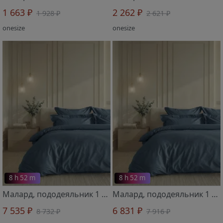
1 663 ₽
2 262 ₽
1 928 ₽
2 621 ₽
onesize
onesize
8 h 52 m
8 h 52 m
Малард, пододеяльник 1 шт 2319603 200х220 см
Малард, пододеяльник 1 шт 2319601 180х215 см
7 535 ₽
6 831 ₽
8 732 ₽
7 916 ₽