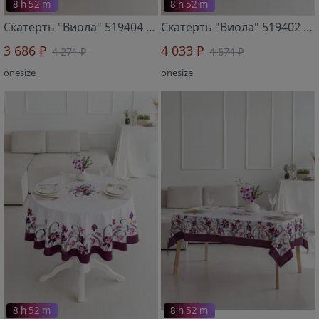
8 h 52 m
8 h 52 m
Скатерть "Виола" 519404 140х170 см овальная
Скатерть "Виола" 519402 d-170 см круглая
3 686 ₽
4 033 ₽
4 271 ₽
4 674 ₽
onesize
onesize
8 h 52 m
8 h 52 m