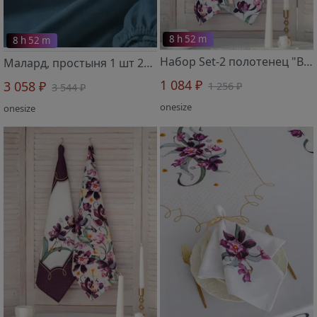
8 h 52 m
8 h 52 m
Набор Set-2 полотенец "Виола" 419402 размер 45х65 см
Малард, простыня 1 шт 2419601 160х235 см
1 084 ₽
3 058 ₽
1 256 ₽
3 544 ₽
onesize
onesize