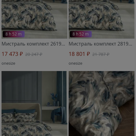
8 h 52 m
8 h 52 m
Мистраль комплект 2619503 евро
Мистраль комплект 2819501 евро с простыней на резинке
17 473 ₽
18 801 ₽
20 247 ₽
21 787 ₽
onesize
onesize