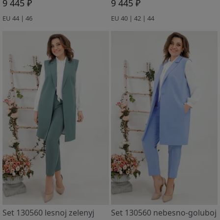
9 445 ₽
9 445 ₽
EU 44 | 46
EU 40 | 42 | 44
Set 130560 lesnoj zelenyj
Set 130560 nebesno-goluboj