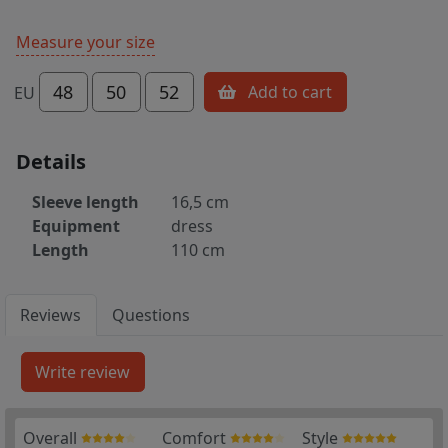
Measure your size
48
50
52
Add to cart
EU
Details
Sleeve length
16,5 cm
Equipment
dress
Length
110 cm
Reviews
Questions
Overall
Comfort
Style