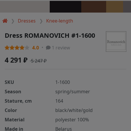
Dresses
Knee-length
Dress ROMANOVICH #1-1600
4.0
1 review
4 291 ₽
5 247 ₽
SKU
1-1600
Season
spring/summer
Stature, cm
164
Color
black/white/gold
Material
polyester 100%
Made in
Belarus