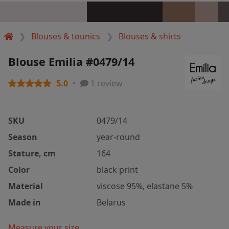
Blouses & tounics
Blouses & shirts
Blouse Emilia #0479/14
5.0
1 review
SKU
0479/14
Season
year-round
Stature, cm
164
Color
black print
Material
viscose 95%, elastane 5%
Made in
Belarus
Measure your size