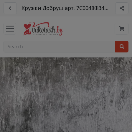
Кружки Добруш арт. 7С0048Ф34_X6