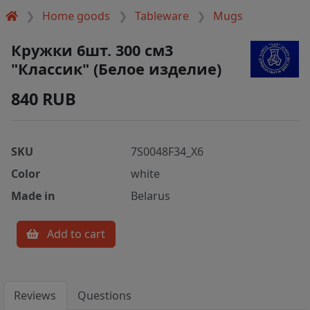
Home goods
Tableware
Mugs
Кружки 6шт. 300 см3
"Классик" (Белое изделие)
840 RUB
SKU
7S0048F34_X6
Color
white
Made in
Belarus
Add to cart
Reviews
Questions