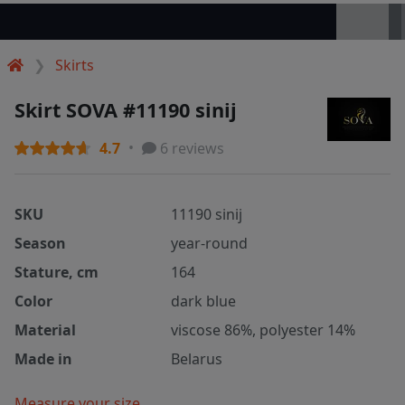
Skirts
Skirt SOVA #11190 sinij
4.7
6 reviews
SKU
11190 sinij
Season
year-round
Stature, cm
164
Color
dark blue
Material
viscose 86%, polyester 14%
Made in
Belarus
Measure your size