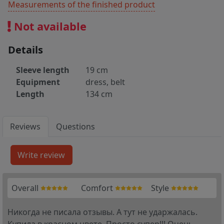
Measurements of the finished product
Not available
Details
Sleeve length
19 cm
Equipment
dress, belt
Length
134 cm
Reviews
Questions
Overall
Comfort
Style
Никогда не писала отзывы. А тут не ударжалась.
Купила в красном цвете. Просто супер!!! Очень