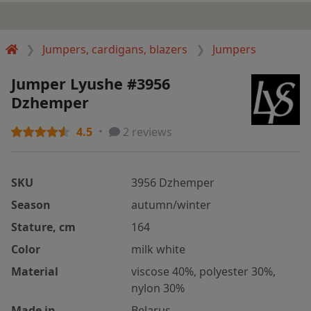
Jumpers, cardigans, blazers
Jumpers
Jumper Lyushe #3956
Dzhemper
4.5
2 reviews
SKU
3956 Dzhemper
Season
autumn/winter
Stature, cm
164
Color
milk white
Material
viscose 40%, polyester 30%,
nylon 30%
Made in
Belarus