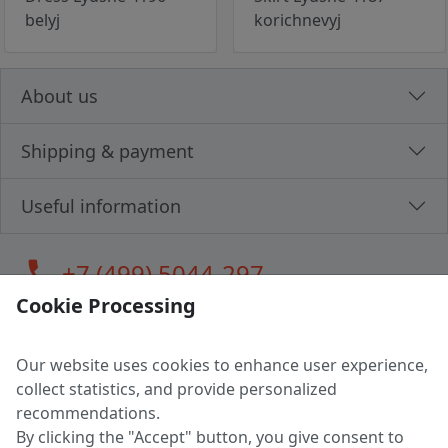
belyj
korichnevyj
About us
Shipping & payment
Useful information
call
+7 (499) 5044-297
Cookie Processing
Our website uses cookies to enhance user experience,
LLC "MAGPOCHTBY", Tax #291665670
collect statistics, and provide personalized
Address: 224005, Belarus, Brest, Budenny street, house 31
recommendations.
Certificate of state registration #0147876
By clicking the "Accept" button, you give consent to