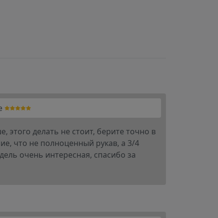
e
 этого делать не стоит, берите точно в
ие, что не полноценный рукав, а 3/4
дель очень интересная, спасибо за