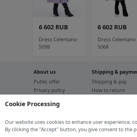
6 602 RUB
6 602 RUB
Dress Celentano
Dress Celentano
5098
5068
About us
Shipping & payme
Public offer
Shipping & pay
Privacy policy
How to return
Cookie Policy
Payment by card
Cookie Processing
Guarantee
Parthners
Our website uses cookies to enhance user experience, co
By clicking the "Accept" button, you give consent to the