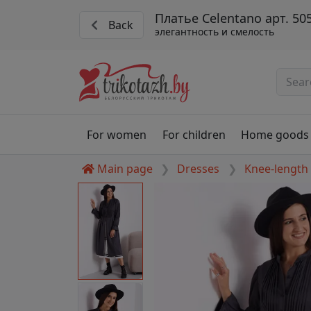
Платье Celentano арт. 50
Back
элегантность и смелость
For women
For children
Home goods
Main page
Dresses
Knee-length