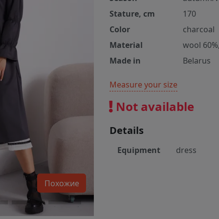
Stature, cm
170
Color
charcoal
Material
wool 60%
Made in
Belarus
Measure your size
Not available
Details
Equipment
dress
Похожие