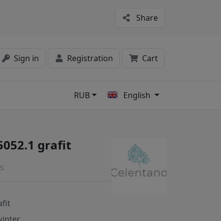
Share
Sign in
Registration
Cart
RUB
English
s
052.1 grafit
s
fit
inter