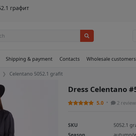
52.1 графит
Shipping & payment
Contacts
Wholesale customer
Celentano 5052.1 grafit
Dress Celentano #5
5.0
2 review
SKU
5052.1 gra
Season
autumn/w