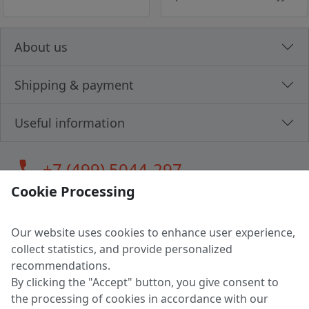
About us
Shipping & payment
Useful information
call
+7 (499) 5044-297
Cookie Processing
Our website uses cookies to enhance user experience,
LLC "MAGPOCHTBY", Tax #291665670
collect statistics, and provide personalized
Address: 224005, Belarus, Brest, Budenny street, house 31
recommendations.
Certificate of state registration #0147876
By clicking the "Accept" button, you give consent to
the processing of cookies in accordance with our
Working hours: 9:00 – 17:30 monday - friday