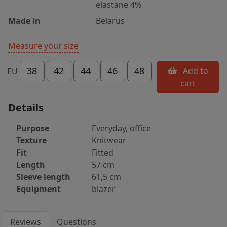
elastane 4%
Made in
Belarus
Measure your size
38
42
44
46
48
Add to
EU
cart
Details
Purpose
Everyday, office
Texture
Knitwear
Fit
Fitted
Length
57 cm
Sleeve length
61,5 cm
Equipment
blazer
Reviews
Questions