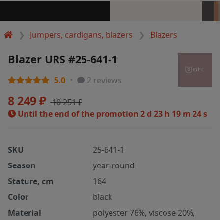
Jumpers, cardigans, blazers
Blazers
Blazer URS #25-641-1
5.0
2 reviews
8 249 ₽
10 251 ₽
Until the end of the promotion
2 d 23 h 19 m 24 s
SKU
25-641-1
Season
year-round
Stature, cm
164
Color
black
Material
polyester 76%, viscose 20%,