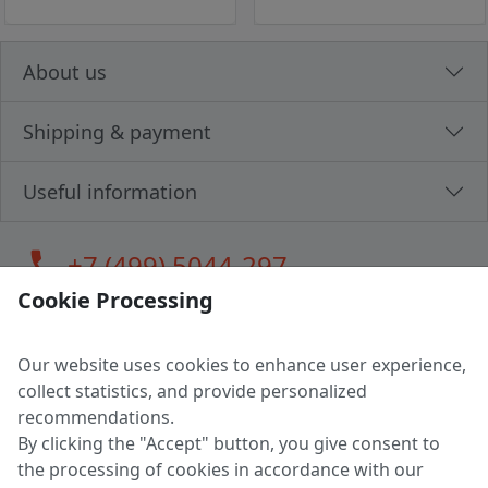
About us
Shipping & payment
Useful information
call
+7 (499) 5044-297
Cookie Processing
Our website uses cookies to enhance user experience,
LLC "MAGPOCHTBY", Tax #291665670
collect statistics, and provide personalized
Address: 224005, Belarus, Brest, Budenny street, house 31
recommendations.
Certificate of state registration #0147876
By clicking the "Accept" button, you give consent to
the processing of cookies in accordance with our
Working hours: 9:00 – 17:30 monday - friday