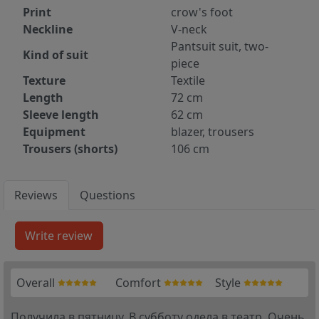
Print
crow's foot
Neckline
V-neck
Pantsuit suit, two-
Kind of suit
piece
Texture
Textile
Length
72 cm
Sleeve length
62 cm
Equipment
blazer, trousers
Trousers (shorts)
106 cm
Reviews
Questions
Overall
Comfort
Style
Получила в пятницу. В субботу одела в театр. Очень