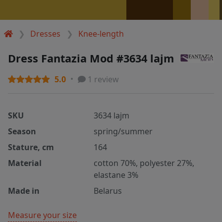
Dresses
Knee-length
Dress Fantazia Mod #3634 lajm
5.0
1 review
SKU
3634 lajm
Season
spring/summer
Stature, cm
164
Material
cotton 70%, polyester 27%,
elastane 3%
Made in
Belarus
Measure your size