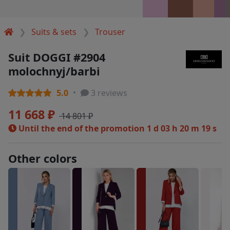
Suits & sets
Trouser
Suit DOGGI #2904
molochnyj/barbi
5.0
3 reviews
11 668 ₽
14 801 ₽
Until the end of the promotion
1 d 03 h 20 m 18 s
Other colors