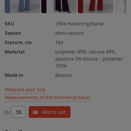
SKU
2904 molochnyj/barbi
Season
demi-season
Stature, cm
164
Material
polyester 49%, viscose 48%,
elastane 3% blouse – polyester
100%
Made in
Belarus
Measure your size
Measurements of the finished product
38
Add to cart
EU