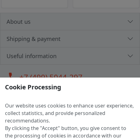
About us
Shipping & payment
Useful information
call
+7 (499) 5044-297
Cookie Processing
Our website uses cookies to enhance user experience,
LLC "MAGPOCHTBY", Tax #291665670
collect statistics, and provide personalized
Address: 224005, Belarus, Brest, Budenny street, house 31
recommendations.
Certificate of state registration #0147876
By clicking the "Accept" button, you give consent to
the processing of cookies in accordance with our
Working hours: 9:00 – 17:30 monday - friday