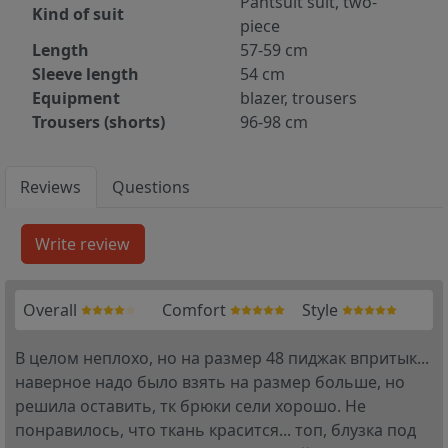
Pantsuit suit, two-
Kind of suit
piece
Length
57-59 cm
Sleeve length
54 cm
Equipment
blazer, trousers
Trousers (shorts)
96-98 cm
Reviews
Questions
Overall
Comfort
Style
В целом неплохо, но на размер 48 пиджак впритык...
наверное надо было взять на размер больше, но
решила оставить, тк брюки сели хорошо. Не
понравилось, что ткань красится... топ, блузка под