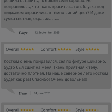
решила оставить, тк брюки сели хорошо. Не
понравилось, что ткань красится... топ, блузка под
пиджаком окрасились в тёмно-синий цвет? И даже
сумка светлая, окрасилась...
Yuliya
12 September 2025
Overall
Comfort
Style
Костюм очень понравился, сел по фигуре шикарно,
будто был сшит на меня. Ткань приятная к телу,
достаточно плотная. На наше северное лето костюм
будет как раз) Спасибо! Очень довольна!!!
Elena
24 June 2025
Overall
Comfort
Style