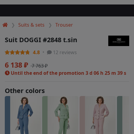
Suits & sets
Trouser
Suit DOGGI #2848 t.sin
4.8
12 reviews
6 138 ₽
7 763 ₽
Until the end of the promotion
3 d 06 h 25 m 39 s
Other colors