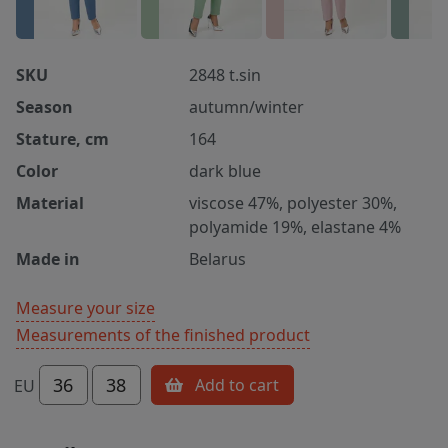
SKU
2848 t.sin
Season
autumn/winter
Stature, cm
164
Color
dark blue
Material
viscose 47%, polyester 30%,
polyamide 19%, elastane 4%
Made in
Belarus
Measure your size
Measurements of the finished product
36
38
Add to cart
EU