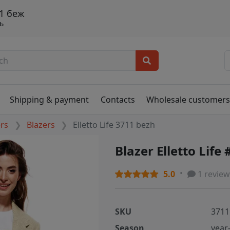
11 беж
ь
Shipping & payment
Contacts
Wholesale customer
ers
Blazers
Elletto Life 3711 bezh
Blazer Elletto Life
5.0
1 review
SKU
3711
Season
year