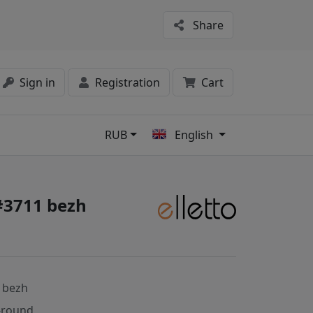
Share
Sign in
Registration
Cart
RUB
English
s
 #3711 bezh
 bezh
-round