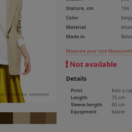
Stature, cm
164
Color
beig
Material
linu
Made in
Bela
Measure your size
Measureme
Not available
Details
Print
Into a ca
Length
75 cm
Sleeve length
60 cm
Equipment
blazer