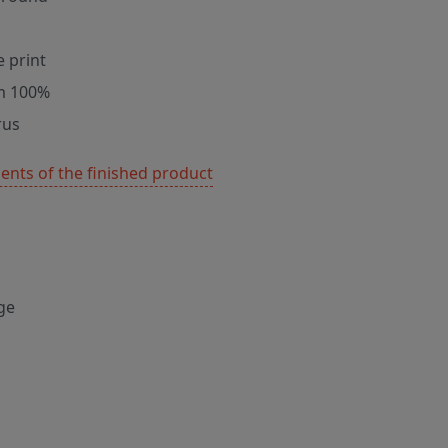
e print
m 100%
rus
nts of the finished product
ge