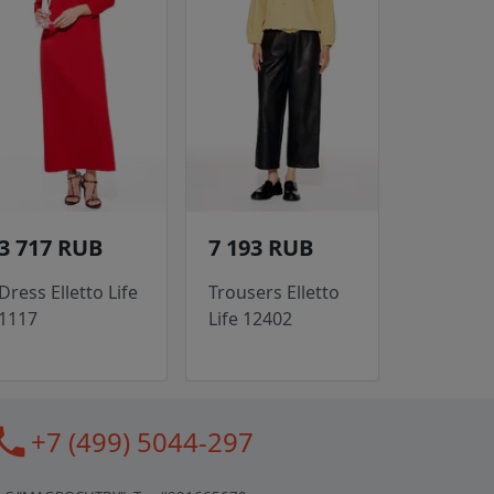
3 717 RUB
7 193 RUB
Dress Elletto Life
Trousers Elletto
1117
Life 12402
all
+7 (499) 5044-297