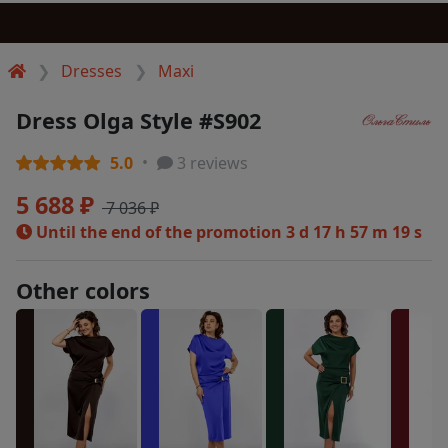
Dresses
Maxi
Dress Olga Style #S902
5.0
3 reviews
5 688 ₽
7 036 ₽
Until the end of the promotion
3 d 17 h 57 m 19 s
Other colors