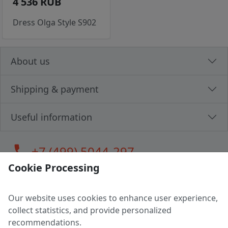
4 536 RUB
Dress Olga Style S902
About us
Shipping & payment
Useful information
call
+7 (499) 5044-297
Cookie Processing
Our website uses cookies to enhance user experience,
LLC "MAGPOCHTBY", Tax #291665670
collect statistics, and provide personalized
Address: 224005, Belarus, Brest, Budenny street, house 31
recommendations.