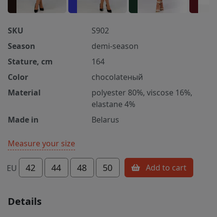
SKU
S902
Season
demi-season
Stature, cm
164
Color
chocolateный
Material
polyester 80%, viscose 16%,
elastane 4%
Made in
Belarus
Measure your size
42
44
48
50
Add to cart
EU
Details