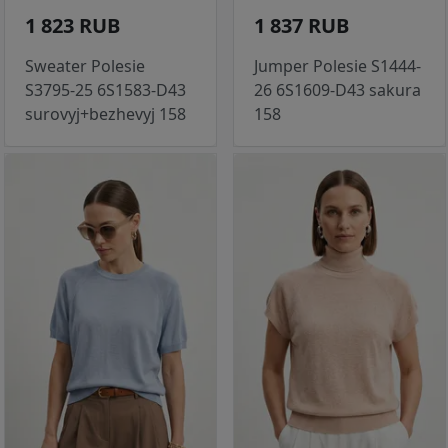
1 823 RUB
1 837 RUB
Sweater Polesie
Jumper Polesie S1444-
S3795-25 6S1583-D43
26 6S1609-D43 sakura
surovyj+bezhevyj 158
158