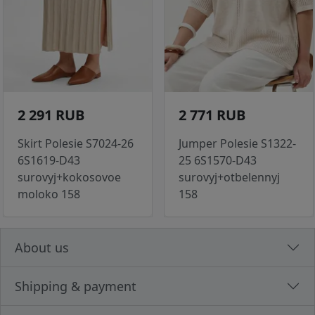
2 291 RUB
2 771 RUB
Skirt Polesie S7024-26
Jumper Polesie S1322-
6S1619-D43
25 6S1570-D43
surovyj+kokosovoe
surovyj+otbelennyj
moloko 158
158
About us
Shipping & payment