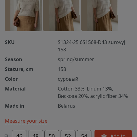
SKU
S1324-25 6S1568-D43 surovyj
158
Season
spring/summer
Stature, cm
158
Color
суровый
Material
Cotton 33%, Linum 13%,
Вискоза 20%, acrylic fiber 34%
Made in
Belarus
Measure your size
46
48
50
52
54
Add to
EU