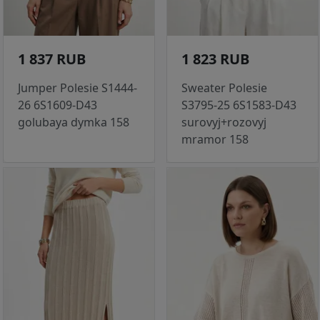
1 837 RUB
1 823 RUB
Jumper Polesie S1444-
Sweater Polesie
26 6S1609-D43
S3795-25 6S1583-D43
golubaya dymka 158
surovyj+rozovyj
mramor 158