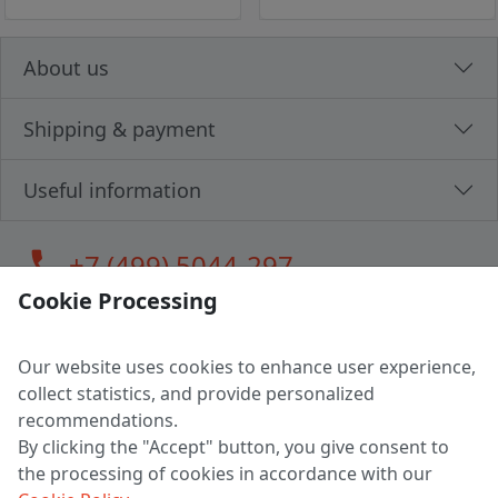
About us
Shipping & payment
Useful information
call
+7 (499) 5044-297
Cookie Processing
Our website uses cookies to enhance user experience,
LLC "MAGPOCHTBY", Tax #291665670
collect statistics, and provide personalized
Address: 224005, Belarus, Brest, Budenny street, house 31
recommendations.
Certificate of state registration #0147876
By clicking the "Accept" button, you give consent to
the processing of cookies in accordance with our
Working hours: 9:00 – 17:30 monday - friday