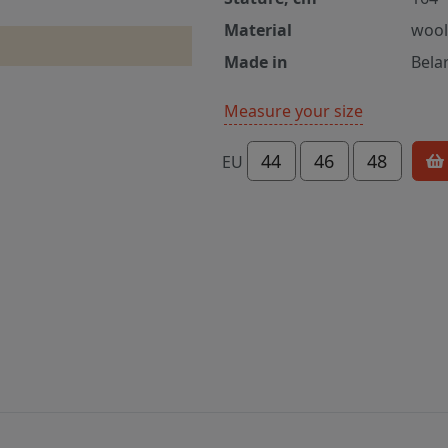
Material
wool
Made in
Bela
Measure your size
44
46
48
EU