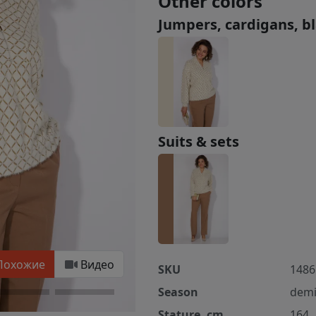
Other colors
Jumpers, cardigans, b
Suits & sets
Похожие
Видео
SKU
1486
Season
demi
Stature, cm
164