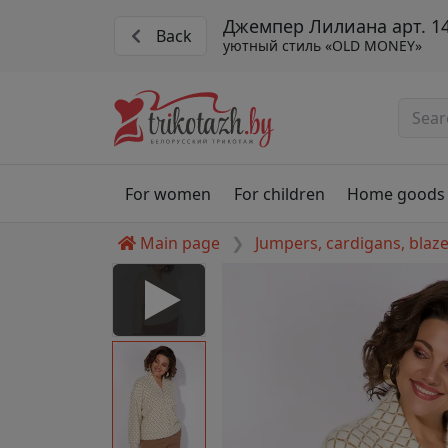
Джемпер Лилиана арт. 1
Back
уютный стиль «OLD MONEY»
For women
For children
Home goods
Main page
Jumpers, cardigans, blaz
6