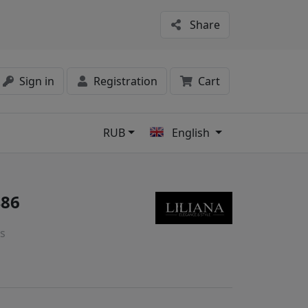
Share
Sign in
Registration
Cart
RUB
English
s
486
s