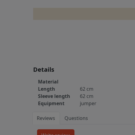
Details
Material
Length
62 cm
Sleeve length
62 cm
Equipment
jumper
Reviews
Questions