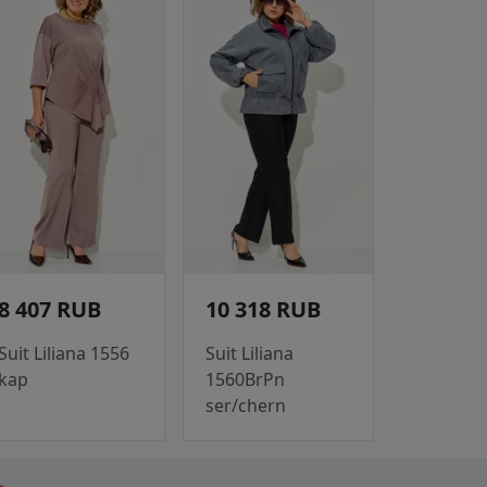
8 407 RUB
10 318 RUB
Suit Liliana 1556
Suit Liliana
kap
1560BrPn
ser/chern