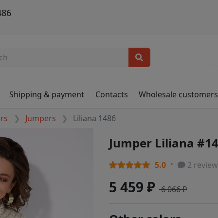
486
Shipping & payment
Contacts
Wholesale customer
ers
Jumpers
Liliana 1486
Jumper Liliana #1
5.0
2 review
5 459 ₽
6 066 ₽