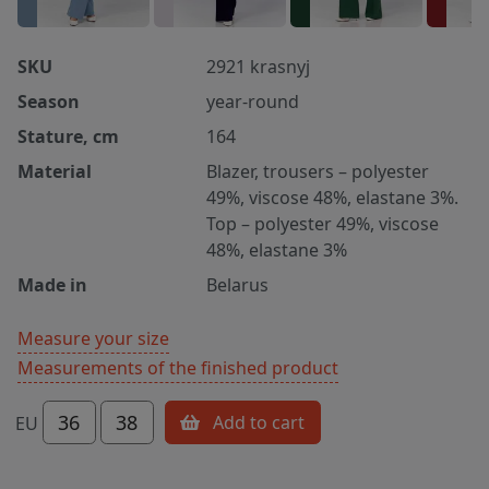
SKU
2921 krasnyj
Season
year-round
Stature, cm
164
Material
Blazer, trousers – polyester
49%, viscose 48%, elastane 3%.
Top – polyester 49%, viscose
48%, elastane 3%
Made in
Belarus
Measure your size
Measurements of the finished product
36
38
Add to cart
EU