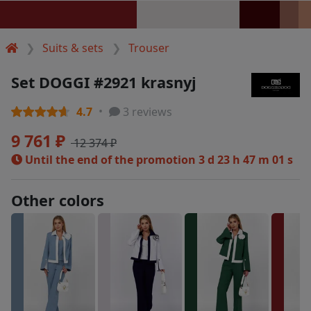
Suits & sets
Trouser
Set DOGGI #2921 krasnyj
4.7
3 reviews
9 761 ₽
12 374 ₽
Until the end of the promotion
3 d 23 h 47 m 01 s
Other colors