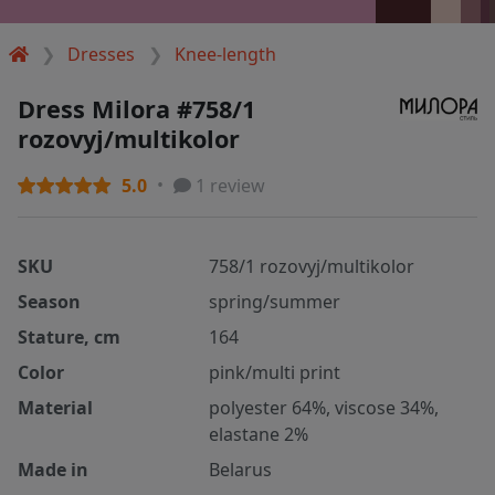
Dresses
Knee-length
Dress Milora #758/1
rozovyj/multikolor
5.0
1 review
SKU
758/1 rozovyj/multikolor
Season
spring/summer
Stature, cm
164
Color
pink/multi print
Material
polyester 64%, viscose 34%,
elastane 2%
Made in
Belarus