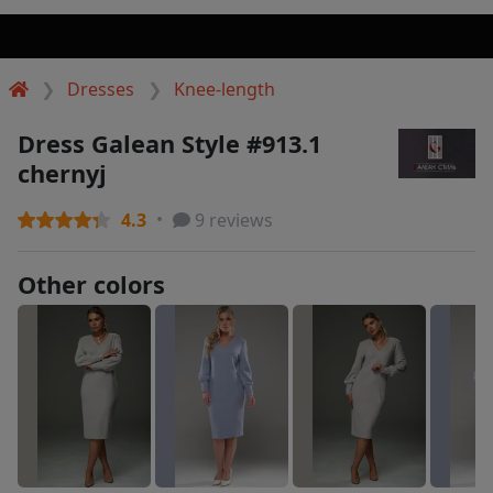
Dresses
Knee-length
Dress Galean Style #913.1
chernyj
4.3
9 reviews
Other colors