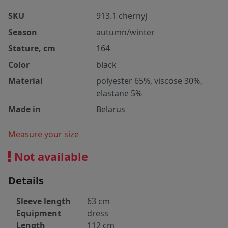
SKU
913.1 chernyj
Season
autumn/winter
Stature, cm
164
Color
black
Material
polyester 65%, viscose 30%,
elastane 5%
Made in
Belarus
Measure your size
Not available
Details
Sleeve length
63 cm
Equipment
dress
Length
112 cm