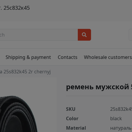
. 25с832к45
Shipping & payment
Contacts
Wholesale customer
a 25s832k45 2r chernyj
ремень мужской 
SKU
25s832k45
Color
black
Material
натураль