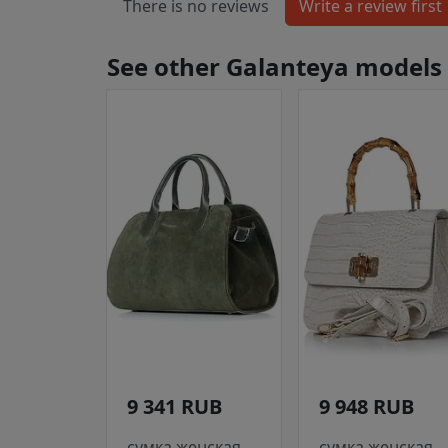
There is no reviews
See other Galanteya models
9 341 RUB
9 948 RUB
сумка женская
сумка женская