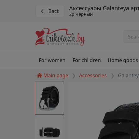
Аксессуары Galanteya арт
Back
2р черный
For women
For children
Home goods
Main page
Accessories
Galantey