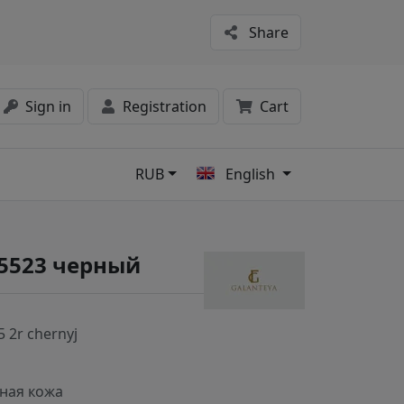
Share
Sign in
Registration
Cart
RUB
English
s
5523 черный
 2r chernyj
ная кожа